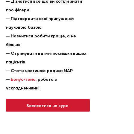
— Дізнатися все що ви хотіли знати
про філери
— Підтвердити свої припущення
науковою базою
— Навчитися робити краще, а не
більше
— Отримувати вдячні посмішки ваших
пацієнтів
— Стати частиною родини МАР
—
Бонус-тема:
робота з
ускладненнями!
Записатися на курс