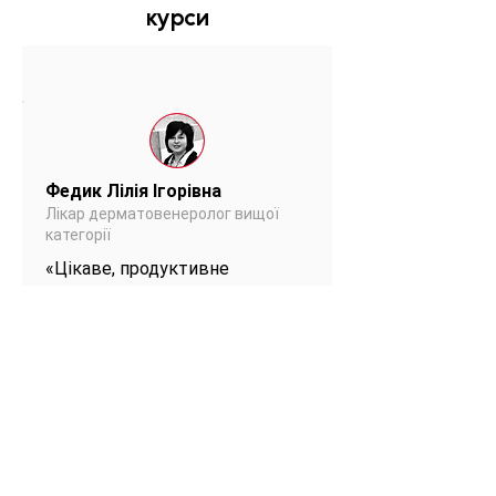
курси
Федик Лілія Ігорівна
Лікар дерматовенеролог вищої
категорії
«Цікаве, продуктивне
навчання, з теоретичними і
практичними навиками, в
дружній професійній
атмосфері з колегами -
професіоналами»