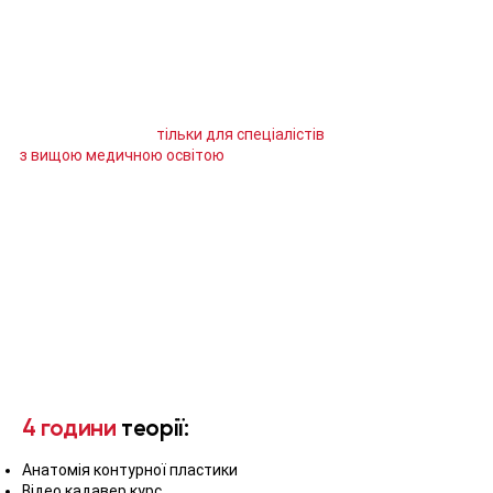
У вартості курсу вже врахований один
препарат для практичного
відпрацювання отриманих знань. Можна
індивідуально збільшити кількість
практичних відпрацювань.
Курс призначений
тільки для спеціалістів
з вищою медичною освітою
.
По закінченню навчання видається
сертифікат Академії «МАР»
4 години
теорії:
Анатомія контурної пластики
Відео кадавер курс