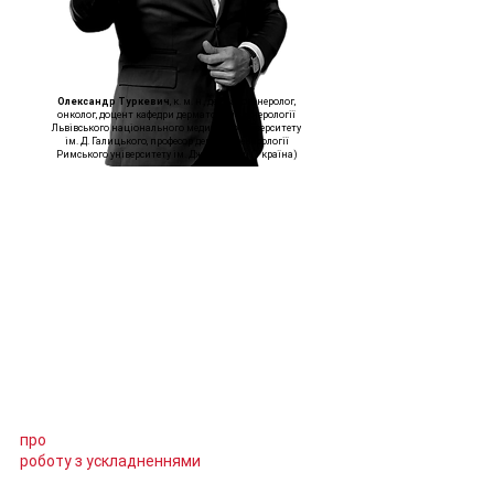
Олександр Туркевич
, к. м. н., дерматовенеролог,
онколог, доцент кафедри дерматології, венерології
Львівського національного медичного університету
ім. Д. Галицького, професор дерматовенерології
Римського університету ім. Дж. Марконі (Україна)
Навчання проходить на базі клініки
«Медестет» у Львові.
Курс передбачає індивідуальну
постановку руки слухача та розгляд теми
про
роботу з ускладненнями
.