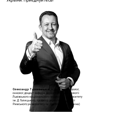
України. Приєднуйтесь!
Олександр Туркевич
, к. м. н., дерматовенеролог,
онколог, доцент кафедри дерматології, венерології
Львівського національного медичного університету
ім. Д. Галицького, професор дерматовенерології
Римського університету ім. Дж. Марконі (Україна)