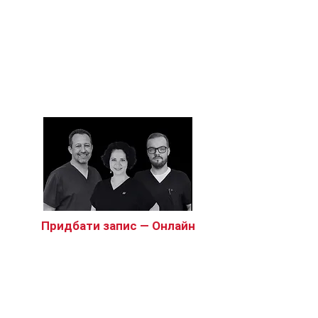
Найближчі курси
«Академії MAP»
Придбати запис — Онлайн
Ускладнення в естетичній
медицині: діагностика, запобігання
та лікування.