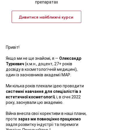
препаратах
Дивитися найближчі курси
Привіт!
Якщо ми не ще знайомі, я —
Олександр
Туркевич
(к.м.н., доцент, 27+ років
досвіду в косметологічній медицині),
один із засновників академії МАР.
Ми кілька років плекали ідею проводити
системні навчання для спеціалістів з
естетичної косметології
, і, в січні 2022
року, заснували цю академію.
Війна внесла свої корективи в наші плани,
проте
зараз ми повноцінно працюємо
задля розвитку індустрії та перемоги