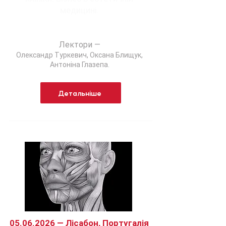
медицині.
Лектори —
Олександр Туркевич, Оксана Блищук,
Антоніна Глазепа.
Детальніше
05.06.2026
— Лісабон, Португалія