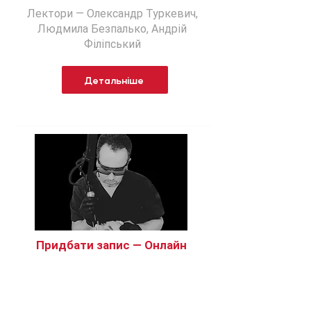
Лектори — Олександр Туркевич,
Людмила Безпалько, Андрій
Філіпський
Детальніше
Придбати запис — Онлайн
Рубці гіпертрофічні, атрофічні,
постопікові, комбіновані:
найновіші закриті протоколи