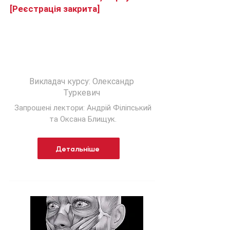
[Реєстрація закрита]
Диссекційний анатомічний курс
від Академії МАР для лікарів з УЗ
діагностикою
Викладач курсу: Олександр
Туркевич
Запрошені лектори: Андрій Філіпський
та Оксана Блищук.
Детальніше