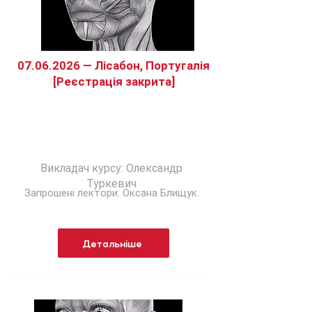
07.06.2026
— Лісабон, Португалія
[Реєстрація закрита]
Диссекційний анатомічний курс від
Академії МАР для медсестер
Викладач курсу: Олександр
Туркевич
Запрошені лектори: Оксана Блищук.
Детальніше