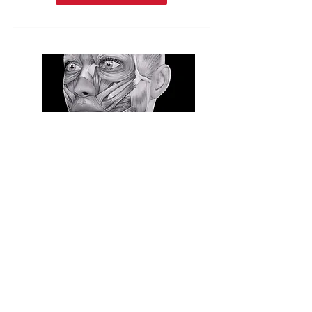
30.10.2026
— Лісабон, Португалія
Диссекційний анатомічний курс від
Академії МАР для медсестер
Викладач курсу: Олександр
Туркевич
Запрошені лектори: Оксана Блищук.