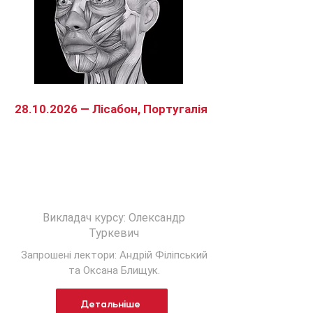
28.10.2026
— Лісабон, Португалія
Диссекційний анатомічний курс
від Академії МАР для лікарів з УЗ
діагностикою
Викладач курсу: Олександр
Туркевич
Запрошені лектори: Андрій Філіпський
та Оксана Блищук.
Детальніше