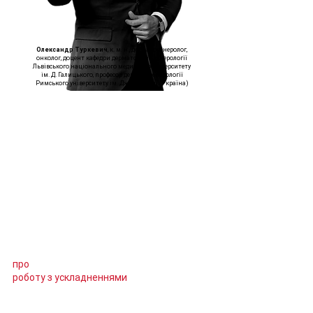
Олександр Туркевич
, к. м. н., дерматовенеролог,
онколог, доцент кафедри дерматології, венерології
Львівського національного медичного університету
ім. Д. Галицького, професор дерматовенерології
Римського університету ім. Дж. Марконі (Україна)
Навчання проходить на базі клініки
«Медестет» у Львові.
Курс передбачає індивідуальну
постановку руки слухача та розгляд теми
про
роботу з ускладненнями
.
У вартості курсу вже врахований один