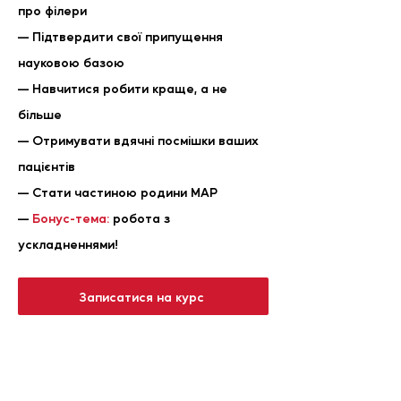
про філери
— Підтвердити свої припущення
науковою базою
— Навчитися робити краще, а не
більше
— Отримувати вдячні посмішки ваших
пацієнтів
— Стати частиною родини МАР
—
Бонус-тема:
робота з
ускладненнями!
Записатися на курс