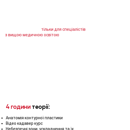
препарат для практичного
відпрацювання отриманих знань. Можна
індивідуально збільшити кількість
практичних відпрацювань.
Курс призначений
тільки для спеціалістів
з вищою медичною освітою
.
По закінченню навчання видається
сертифікат Академії «МАР»
4 години
теорії:
Анатомія контурної пластики
Відео кадавер курс
Небезпечні зони, ускладнення та їх