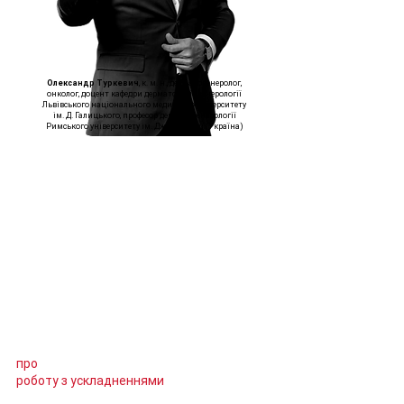
Олександр Туркевич
, к. м. н., дерматовенеролог,
онколог, доцент кафедри дерматології, венерології
Львівського національного медичного університету
ім. Д. Галицького, професор дерматовенерології
Римського університету ім. Дж. Марконі (Україна)
Навчання проходить на базі клініки
«Медестет» у Львові.
Курс передбачає індивідуальну
постановку руки слухача та розгляд теми
про
роботу з ускладненнями
.