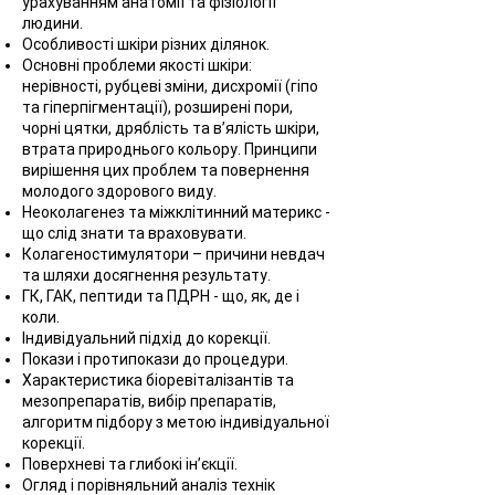
урахуванням анатомії та фізіології
людини.
Особливості шкіри різних ділянок.
Основні проблеми якості шкіри:
нерівності, рубцеві зміни, дисхромії (гіпо
та гіперпігментації), розширені пори,
чорні цятки, дряблість та в’ялість шкіри,
втрата природнього кольору. Принципи
вирішення цих проблем та повернення
молодого здорового виду.
Неоколагенез та міжклітинний материкс -
що слід знати та враховувати.
Колагеностимулятори – причини невдач
та шляхи досягнення результату.
ГК, ГАК, пептиди та ПДРН - що, як, де і
коли.
Індивідуальний підхід до корекції.
Покази і протипокази до процедури.
Характеристика біоревіталізантів та
мезопрепаратів, вибір препаратів,
алгоритм підбору з метою індивідуальної
корекції.
Поверхневі та глибокі ін’єкції.
Огляд і порівняльний аналіз технік