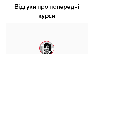
Відгуки про попередні
курси
Федик Лілія Ігорівна
Лікар дерматовенеролог вищої
категорії
«Цікаве, продуктивне
навчання, з теоретичними і
практичними навиками, в
дружній професійній
атмосфері з колегами -
професіоналами»