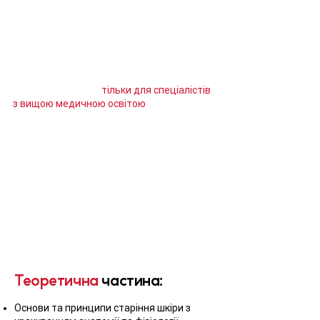
У вартості курсу вже врахований
препарат для практичного
відпрацювання отриманих знань. Можна
індивідуально збільшити кількість
практичних відпрацювань.
Курс призначений
тільки для спеціалістів
з вищою медичною освітою
.
По закінченню навчання видається
сертифікат Академії «МАР»
Теоретична
частина:
Основи та принципи старіння шкіри з