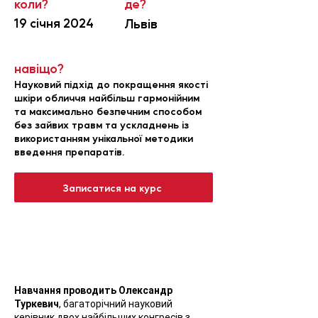
коли?
де?
19 січня 2024
Львів
навіщо?
Науковий підхід до покращення якості
шкіри обличчя найбільш гармонійним
т
а максимально безпечним способом
без зайвих травм та ускладнень із
використанням унікальної методики
введення препаратів.
Записатися на курс
Навчання проводить Олександр
Туркевич
, багаторічний науковий
керівник двох найбільших конгресів з