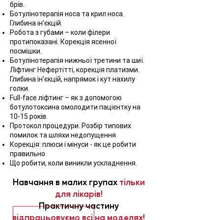
брів.
Ботулінотерапія носа та крил носа.
Глибина ін’єкцій.
Робота з губами – коли філери
протипоказані. Корекція ясенної
посмішки.
Ботулінотерапія нижньої третини та шиї.
Ліфтинг Нефертітті, корекція платизми.
Глибина ін’єкцій, напрямок і кут нахилу
голки.
Full-face ліфтинг – як з допомогою
ботулотоксина омолодити пацієнтку на
10-15 років.
Протокол процедури. Розбір типових
помилок та шляхи недопущення.
Корекція: плюси і мінуси - як це робити
правильно
Що робити, коли виникли ускладнення.
Навчання в малих групах
тільки
для лікарів!
Практичну частину
відпрацьовуємо всі на моделях!