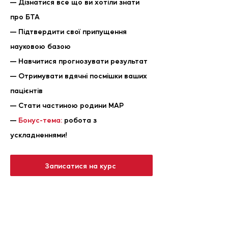
— Дізнатися все що ви хотіли знати
про БТА
— Підтвердити свої припущення
науковою базою
— Навчитися прогнозувати результат
— Отримувати вдячні посмішки ваших
пацієнтів
— Стати частиною родини МАР
—
Бонус-тема:
робота з
ускладненнями!
Записатися на курс