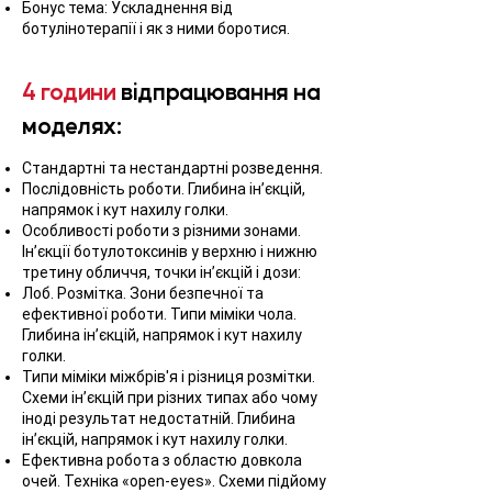
Бонус тема: Ускладнення від
ботулінотерапії і як з ними боротися.
4 години
відпрацювання на
моделях:
Стандартні та нестандартні розведення.
Послідовність роботи. Глибина ін’єкцій,
напрямок і кут нахилу голки.
Особливості роботи з різними зонами.
Ін’єкції ботулотоксинів у верхню і нижню
третину обличчя, точки ін’єкцій і дози:
Лоб. Розмітка. Зони безпечної та
ефективної роботи. Типи міміки чола.
Глибина ін’єкцій, напрямок і кут нахилу
голки.
Типи міміки міжбрів'я і різниця розмітки.
Схеми ін’єкцій при різних типах або чому
іноді результат недостатній. Глибина
ін’єкцій, напрямок і кут нахилу голки.
Ефективна робота з областю довкола
очей. Техніка «open-eyes». Схеми підйому