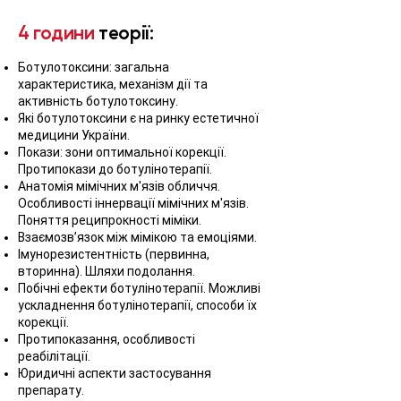
4 години
теорії:
Ботулотоксини: загальна
характеристика, механізм дії та
активність ботулотоксину.
Які ботулотоксини є на ринку естетичної
медицини України.
Покази: зони оптимальної корекції.
Протипокази до ботулінотерапії.
Анатомія мімічних м'язів обличчя.
Особливості іннервації мімічних м'язів.
Поняття реципрокності міміки.
Взаємозв’язок між мімікою та емоціями.
Імунорезистентність (первинна,
вторинна). Шляхи подолання.
Побічні ефекти ботулінотерапії. Можливі
ускладнення ботулінотерапії, способи їх
корекції.
Протипоказання, особливості
реабілітації.
Юридичні аспекти застосування
препарату.