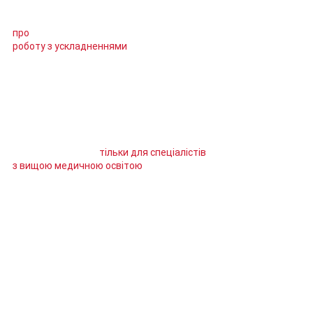
Курс передбачає індивідуальну
постановку руки слухача та розгляд теми
про
роботу з ускладненнями
.
У вартості курсу вже врахован
ботулотоксин для практичного
відпрацювання отриманих знань. Можна
індивідуально збільшити кількість
практичних відпрацювань.
Курс призначений
тільки для спеціалістів
з вищою медичною освітою
.
По закінченню навчання видається
сертифікат Академії «МАР»