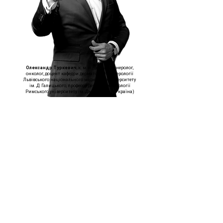
Олександр Туркевич
, к. м. н., дерматовенеролог,
онколог, доцент кафедри дерматології, венерології
Львівського національного медичного університету
ім. Д. Галицького, професор дерматовенерології
Римського університету ім. Дж. Марконі (Україна)
Навчання проходить на базі клініки
«Медестет» у Львові.