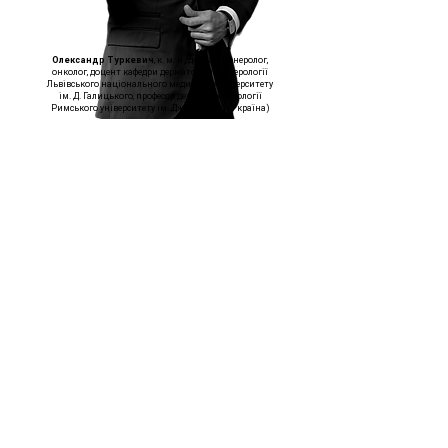
Олександр Туркевич
, к. м. н., дерматовенеролог,
онколог, доцент кафедри дерматології, венерології
Львівського національного медичного університету
ім. Д. Галицького, професор дерматовенерології
Римського університету ім. Дж. Марконі (Україна)
Навчання проходить на базі клініки
«Медестет» у Львові.
Курс передбачає індивідуальну роботу з
кожним слухачем.
По закінченню навчання видається