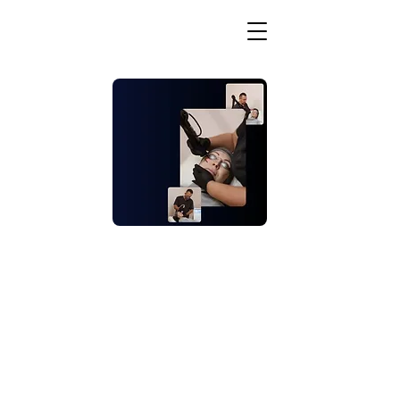
Революція апаратів —
фіброз відміняється
Як добитися фізіологічного
омолодження шкіри апаратними
методами впливу