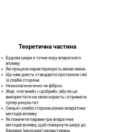
сертифікат Академії «МАР»
Теоретична частина
Будова шкіри з точки зору апаратного
впливу.
Які процеси характеризують вікові зміни.
Що нам дають стандартні протоколи і які
їх слабкі сторони.
Неоколагеногенез чи фіброз.
Жир: «поганий» і «добрий», або як це
використати на свою користь і отримати
супер результат.
Сильні і слабкі сторони різних апаратних
методів впливу.
Як поміняти параметри апаратних
методів впливу, щоб повернути шкіру до
базових (молодих) налаштувань.