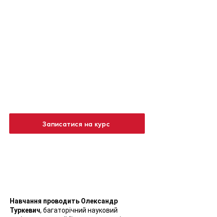
Дата проведення —
03.12.2022
Лектор — Олександр Туркевич
Теорія — 3 години, практика — 4
години
Мінімальна кількість учасників для
плідного навчання
Записатися на курс
Навчання проводить Олександр
Туркевич
, багаторічний науковий