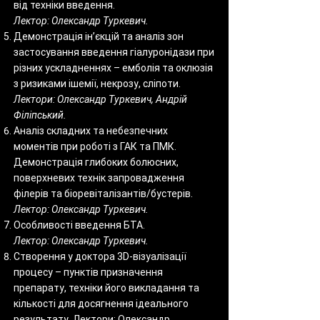
від техніки введення.
Лектор: Олександр Туркевич.
Демонстрація інʼєкцій та аналіз зон
застосування введення гіалуронідази при
різних ускладненнях – емболія та оклюзія
з ризиками ішемії, некрозу, сліпоти.
Лектори: Олександр Туркевич, Андрій
Філіпський.
Аналіз складних та небезпечних
моментів при роботі з ГАК та ПМК.
Демонстрація глибоких болюсних,
поверхневих технік запровадження
філерів та біоревіталізантів/бустерів.
Лектор: Олександр Туркевич.
Особливості введення БТА.
Лектор: Олександр Туркевич.
Створення у доктора 3D-візуалізації
процесу – пунктів призначення
препарату, техніки його викладання та
кількості для досягнення ідеального
результату. Лектори: Олександр