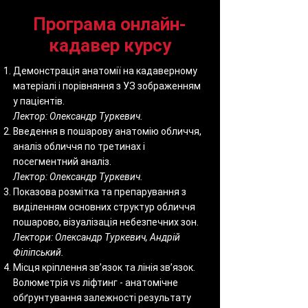
Програма онлайн-
кадавер курсу
Демонстрація анатомії на кадаверному
матеріалі і порівняння з УЗ зображенням
у пацієнтів.
Лектор: Олександр Туркевич.
Введення в пошарову анатомію обличчя,
аналіз обличчя по третинах і
посегментний аналіз.
Лектор: Олександр Туркевич.
Показова розмітка та препарування з
виділенням основних структур обличчя
пошарово, візуалізація небезпечних зон.
Лектори: Олександр Туркевич, Андрій
Філіпський.
Місця кріплення звʼязок та лінія звʼязок.
Волюметрія vs ліфтинг - анатомічне
обґрунтування залежності результату