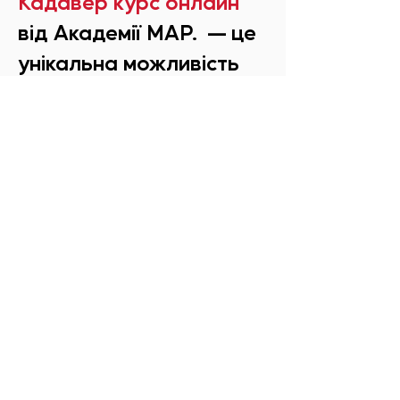
Кадавер курс онлайн
від Академії МАР. — це
унікальна можливість
почати працювати
більш впевнено вже
зараз!
На відео
ви побачите, як насправді
працюють
звичні
ін'єкції
: знімаючи
пошарово тканини (шкіру, жир, м'язи) ми
покажемо,
де дійсно опиняються
препарати
після введення.
Таким чином ви
отримаєте поглиблені
знання анатомії
і зробите ваші
процедури
ще безпечніше
та
результативніше для пацієнтів!